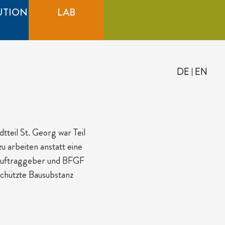
UTION
LAB
DE
EN
tteil St. Georg war Teil
u arbeiten anstatt eine
n Auftraggeber und BFGF
chützte Bausubstanz