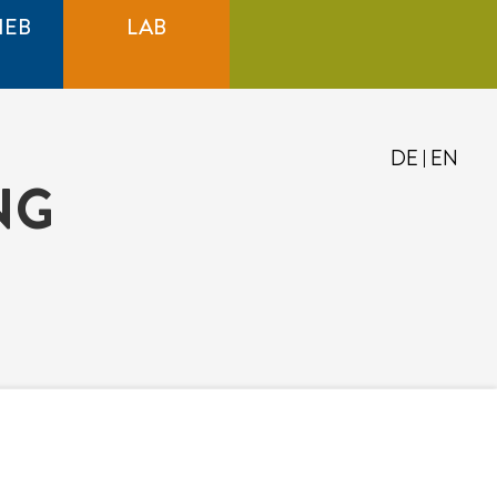
IEB
LAB
DE
EN
NG